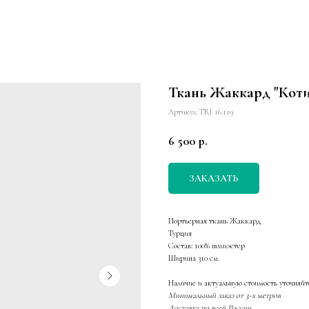
Ткань Жаккард "Кот
Артикул:
TRI 16.119
6 500
р.
ЗАКАЗАТЬ
Портьерная ткань Жаккард
Турция
Состав: 100% полиэстер
Ширина 310 см.
Наличие и актуальную стоимость уточняйт
Минимальный заказ от 3-х метров
Доставка по всей России