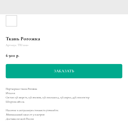
Ткань Рогожка
Артикул:
TRI 12020
6 900
р.
ЗАКАЗАТЬ
Портьерная ткань Рогожка
Италия
Состав: 15% шерсть, 15% вискоза, 15% полиамид, 15% акрил, 45% полиэстер
Ширина 280 см.
Наличие и актуальную стоимость уточняйте.
Минимальный заказ от 3-х метров
Доставка по всей России