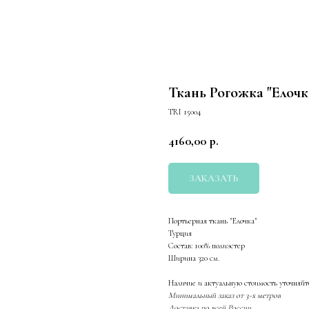
Ткань Рогожка "Елочк
TRI 15004
4160,00
р.
ЗАКАЗАТЬ
Портьерная ткань "Елочка"
Турция
Состав: 100% полиэстер
Ширина 320 см.
Наличие и актуальную стоимость уточняйт
Минимальный заказ от 3-х метров
Доставка по всей России