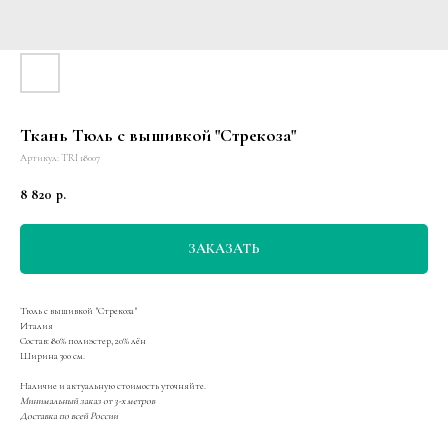
Ткань Тюль с вышивкой "Стрекоза"
Артикул:
TRI 18007
8 820
р.
ЗАКАЗАТЬ
Тюль с вышивкой "Стрекоза"
Италия
Состав: 80% полиэстер, 20% лён
Ширина 300 см.
Наличие и актуальную стоимость уточняйте.
Минимальный заказ от 3-х метров
Доставка по всей России