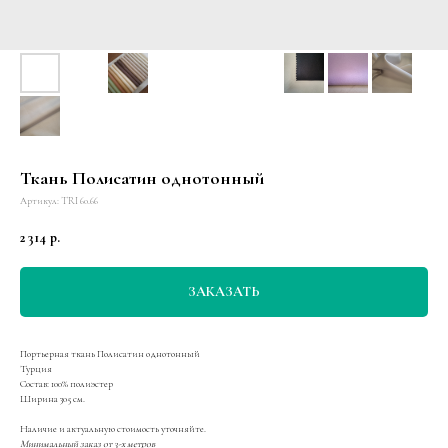
Ткань Полисатин однотонный
Артикул:
TRI 60.66
2 314
р.
ЗАКАЗАТЬ
Портьерная ткань Полисатин однотонный
Турция
Состав: 100% полиэстер
Ширина 305 см.
Наличие и актуальную стоимость уточняйте.
Минимальный заказ от 3-х метров