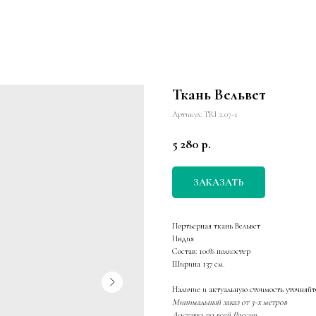
Ткань Вельвет
Артикул:
TRI 2.07-1
5 280
р.
ЗАКАЗАТЬ
Портьерная ткань Вельвет
Индия
Состав: 100% полиэстер
Ширина 137 см.
Наличие и актуальную стоимость уточняйт
Минимальный заказ от 3-х метров
Доставка по всей России