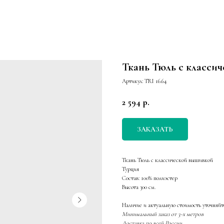
Ткань Тюль с класси
Артикул:
TRI 16.64
2 594
р.
ЗАКАЗАТЬ
Ткань Тюль с классической вышивкой
Турция
Состав: 100% полиэстер
Высота 300 см.
Наличие и актуальную стоимость уточняйт
Минимальный заказ от 3-х метров
Доставка по всей России