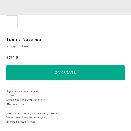
Ткань Рогожка
Артикул:
TRI 16008
4 758
р.
ЗАКАЗАТЬ
Портьерная ткань Рогожка
Европа
Состав: 85% полиэстер, 15% хлопок
Ширина 137 см.
Наличие и актуальную стоимость уточняйте.
Минимальный заказ от 3-х метров
Доставка по всей России