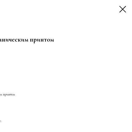
таническим принтом
им принтом
е.