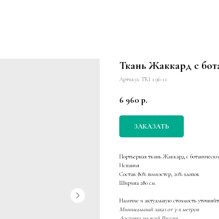
Ткань Жаккард с бо
Артикул:
TRI 1.96-11
6 960
р.
ЗАКАЗАТЬ
Портьерная ткань Жаккард с ботаническ
Испания
Состав: 80% полиэстер, 20% хлопок
Ширина 280 см.
Наличие и актуальную стоимость уточняйт
Минимальный заказ от 3-х метров
Доставка по всей России