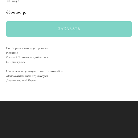
TRI 2024-6
6600,00
р.
ЗАКАЗАТЬ
Портьерная ткань двусторонняя
Испания
Состав: 60% полиэстер, 40% хлопок
Ширина 320 см.
Наличие и актуальную стоимость уточняйте.
Минимальный заказ от 3-х метров
Доставка по всей России