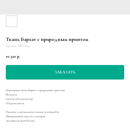
Ткань Бархат с природным принтом
Артикул:
TRI 1.96-4
10 320
р.
ЗАКАЗАТЬ
Портьерная ткань Бархат с природным принтом
Испания
Состав: 100% полиэстер
Ширина 300 см.
Наличие и актуальную стоимость уточняйте.
Минимальный заказ от 3-х метров
Доставка по всей России