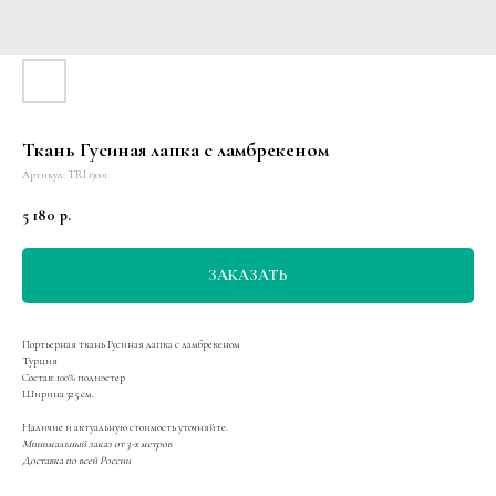
Ткань Гусиная лапка с ламбрекеном
Артикул:
TRI 13001
5 180
р.
ЗАКАЗАТЬ
Портьерная ткань Гусиная лапка с ламбрекеном
Турция
Состав: 100% полиэстер
Ширина 325 см.
Наличие и актуальную стоимость уточняйте.
Минимальный заказ от 3-х метров
Доставка по всей России