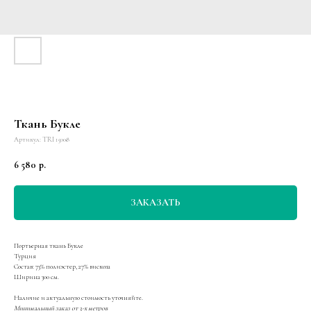
Ткань Букле
Артикул:
TRI 15008
6 580
р.
ЗАКАЗАТЬ
Портьерная ткань Букле
Турция
Состав: 73% полиэстер, 27% вискоза
Ширина 300 см.
Наличие и актуальную стоимость уточняйте.
Минимальный заказ от 3-х метров