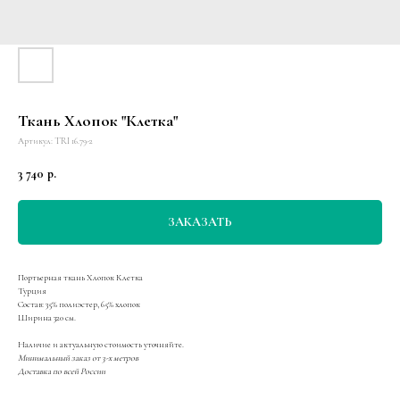
Ткань Хлопок "Клетка"
Артикул:
TRI 16.79-2
3 740
р.
ЗАКАЗАТЬ
Портьерная ткань Хлопок Клетка
Турция
Состав: 35% полиэстер, 65% хлопок
Ширина 320 см.
Наличие и актуальную стоимость уточняйте.
Минимальный заказ от 3-х метров
Доставка по всей России