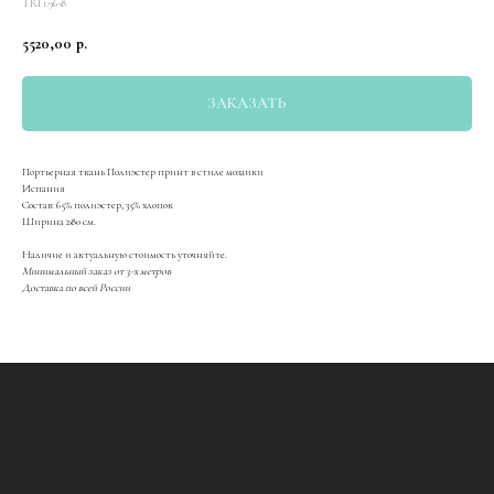
TRI 1.96-8
5520,00
р.
ЗАКАЗАТЬ
Портьерная ткань Полиэстер принт в стиле мозаики
Испания
Состав: 65% полиэстер, 35% хлопок
Ширина 280 см.
Наличие и актуальную стоимость уточняйте.
Минимальный заказ от 3-х метров
Доставка по всей России